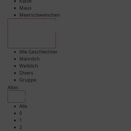
Katze
Maus
Meerschweinchen
Alle Geschlechter
Alle Geschlechter
Männlich
Weiblich
Divers
Gruppe
Alter:
Alle
Alle
0
1
2