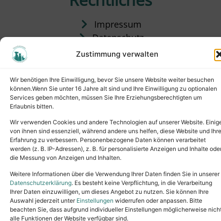
Impressum
Datenschutz
Satzung
Zustimmung verwalten
Vermittlung & Gebühren
Wir benötigen Ihre Einwilligung, bevor Sie unsere Website weiter besuchen
können.Wenn Sie unter 16 Jahre alt sind und Ihre Einwilligung zu optionalen
Services geben möchten, müssen Sie Ihre Erziehungsberechtigten um
Erlaubnis bitten.
Wir verwenden Cookies und andere Technologien auf unserer Website. Einig
von ihnen sind essenziell, während andere uns helfen, diese Website und Ihr
Erfahrung zu verbessern. Personenbezogene Daten können verarbeitet
werden (z. B. IP-Adressen), z. B. für personalisierte Anzeigen und Inhalte ode
die Messung von Anzeigen und Inhalten.
Tel.: (02631) 55356
buero@tierheim-neuwied.de
Weitere Informationen über die Verwendung Ihrer Daten finden Sie in unserer
Ludwigshof 1, 56567 Neuwied
Datenschutzerklärung
. Es besteht keine Verpflichtung, in die Verarbeitung
Ihrer Daten einzuwilligen, um dieses Angebot zu nutzen. Sie können Ihre
Copyright © 2024. All rights reserved.
Auswahl jederzeit unter
Einstellungen
widerrufen oder anpassen. Bitte
beachten Sie, dass aufgrund individueller Einstellungen möglicherweise nich
alle Funktionen der Website verfügbar sind.