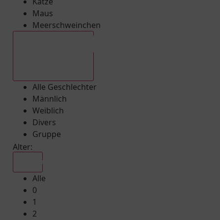
Katze
Maus
Meerschweinchen
Alle Geschlechter
Alle Geschlechter
Männlich
Weiblich
Divers
Gruppe
Alter:
Alle
Alle
0
1
2