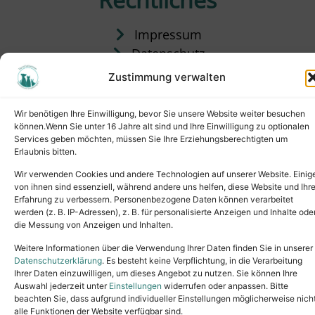
Impressum
Datenschutz
Satzung
Zustimmung verwalten
Vermittlung & Gebühren
Wir benötigen Ihre Einwilligung, bevor Sie unsere Website weiter besuchen
können.Wenn Sie unter 16 Jahre alt sind und Ihre Einwilligung zu optionalen
Services geben möchten, müssen Sie Ihre Erziehungsberechtigten um
Erlaubnis bitten.
Wir verwenden Cookies und andere Technologien auf unserer Website. Einig
von ihnen sind essenziell, während andere uns helfen, diese Website und Ihr
Erfahrung zu verbessern. Personenbezogene Daten können verarbeitet
werden (z. B. IP-Adressen), z. B. für personalisierte Anzeigen und Inhalte ode
die Messung von Anzeigen und Inhalten.
Tel.: (02631) 55356
buero@tierheim-neuwied.de
Weitere Informationen über die Verwendung Ihrer Daten finden Sie in unserer
Ludwigshof 1, 56567 Neuwied
Datenschutzerklärung
. Es besteht keine Verpflichtung, in die Verarbeitung
Ihrer Daten einzuwilligen, um dieses Angebot zu nutzen. Sie können Ihre
Copyright © 2024. All rights reserved.
Auswahl jederzeit unter
Einstellungen
widerrufen oder anpassen. Bitte
beachten Sie, dass aufgrund individueller Einstellungen möglicherweise nich
alle Funktionen der Website verfügbar sind.