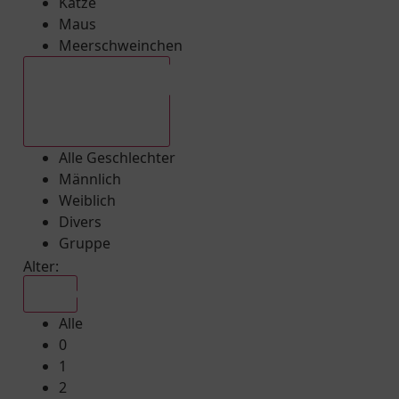
Katze
Maus
Meerschweinchen
Alle Geschlechter
Alle Geschlechter
Männlich
Weiblich
Divers
Gruppe
Alter:
Alle
Alle
0
1
2