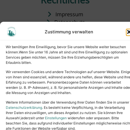
Impressum
Datenschutz
Satzung
Zustimmung verwalten
Vermittlung & Gebühren
Wir benötigen Ihre Einwilligung, bevor Sie unsere Website weiter besuchen
können.Wenn Sie unter 16 Jahre alt sind und Ihre Einwilligung zu optionalen
Services geben möchten, müssen Sie Ihre Erziehungsberechtigten um
Erlaubnis bitten.
Wir verwenden Cookies und andere Technologien auf unserer Website. Einig
von ihnen sind essenziell, während andere uns helfen, diese Website und Ihr
Erfahrung zu verbessern. Personenbezogene Daten können verarbeitet
werden (z. B. IP-Adressen), z. B. für personalisierte Anzeigen und Inhalte ode
die Messung von Anzeigen und Inhalten.
Tel.: (02631) 55356
buero@tierheim-neuwied.de
Weitere Informationen über die Verwendung Ihrer Daten finden Sie in unserer
Ludwigshof 1, 56567 Neuwied
Datenschutzerklärung
. Es besteht keine Verpflichtung, in die Verarbeitung
Ihrer Daten einzuwilligen, um dieses Angebot zu nutzen. Sie können Ihre
Copyright © 2024. All rights reserved.
Auswahl jederzeit unter
Einstellungen
widerrufen oder anpassen. Bitte
beachten Sie, dass aufgrund individueller Einstellungen möglicherweise nich
alle Funktionen der Website verfügbar sind.