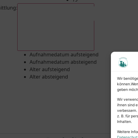
ittlung
:
Aufnahmedatum absteigend
Aufnahmedatum aufsteigend
Aufnahmedatum absteigend
Alter aufsteigend
Alter absteigend
Wir benötig
können.Wenn 
geben möcht
Wir verwend
ihnen sind e
verbessern.
z. B. für p
Inhalten.
Weitere Info
Datenschut