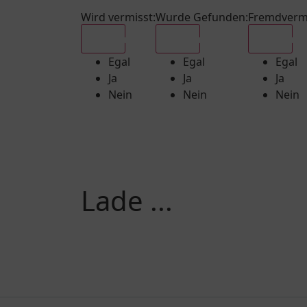
Wird vermisst
:
Wurde Gefunden
:
Fremdverm
Egal
Egal
Egal
Egal
Egal
Egal
Ja
Ja
Ja
Nein
Nein
Nein
Lade ...