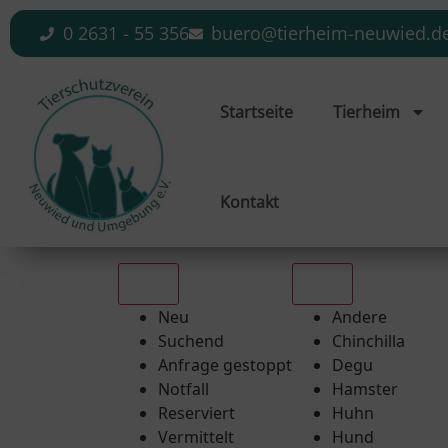
0 2631 - 55 356
buero@tierheim-neuwied.d
Startseite
Tierheim
Kontakt
Alle
Alle
Neu
Andere
Suchend
Chinchilla
Anfrage gestoppt
Degu
Notfall
Hamster
Reserviert
Huhn
Vermittelt
Hund