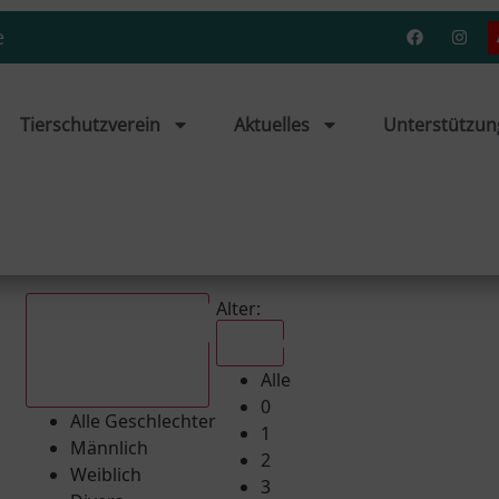
e
Tierschutzverein
Aktuelles
Unterstützun
Alter:
Alle
Alle
Alle Geschlechter
0
Alle Geschlechter
1
Männlich
2
Weiblich
3