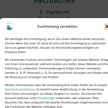
Impressum
Datenschutz
Satzung
Zustimmung verwalten
Vermittlung & Gebühren
Wir benötigen Ihre Einwilligung, bevor Sie unsere Website weiter besuchen
können.Wenn Sie unter 16 Jahre alt sind und Ihre Einwilligung zu optionalen
Services geben möchten, müssen Sie Ihre Erziehungsberechtigten um
Erlaubnis bitten.
Wir verwenden Cookies und andere Technologien auf unserer Website. Einig
von ihnen sind essenziell, während andere uns helfen, diese Website und Ihr
Erfahrung zu verbessern. Personenbezogene Daten können verarbeitet
werden (z. B. IP-Adressen), z. B. für personalisierte Anzeigen und Inhalte ode
die Messung von Anzeigen und Inhalten.
Tel.: (02631) 55356
buero@tierheim-neuwied.de
Weitere Informationen über die Verwendung Ihrer Daten finden Sie in unserer
Ludwigshof 1, 56567 Neuwied
Datenschutzerklärung
. Es besteht keine Verpflichtung, in die Verarbeitung
Ihrer Daten einzuwilligen, um dieses Angebot zu nutzen. Sie können Ihre
Copyright © 2024. All rights reserved.
Auswahl jederzeit unter
Einstellungen
widerrufen oder anpassen. Bitte
beachten Sie, dass aufgrund individueller Einstellungen möglicherweise nich
alle Funktionen der Website verfügbar sind.