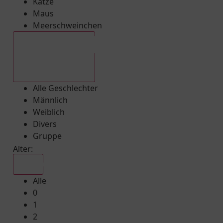
Katze
Maus
Meerschweinchen
Alle Geschlechter
Alle Geschlechter
Männlich
Weiblich
Divers
Gruppe
Alter:
Alle
Alle
0
1
2