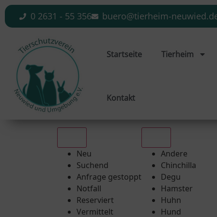
0 2631 - 55 356
buero@tierheim-neuwied.d
Startseite
Tierheim
Kontakt
Alle
Alle
Neu
Andere
Suchend
Chinchilla
Anfrage gestoppt
Degu
Notfall
Hamster
Reserviert
Huhn
Vermittelt
Hund