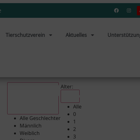
e
Tierschutzverein
Aktuelles
Unterstützun
Alter:
Alle
Alle
Alle Geschlechter
0
Alle Geschlechter
1
Männlich
2
Weiblich
3