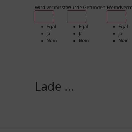
Wird vermisst
:
Wurde Gefunden
:
Fremdverm
Egal
Egal
Egal
Egal
Egal
Egal
Ja
Ja
Ja
Nein
Nein
Nein
Lade ...