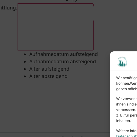
ittlung
:
Aufnahmedatum absteigend
Aufnahmedatum aufsteigend
Aufnahmedatum absteigend
Alter aufsteigend
Alter absteigend
Wir benötig
können.Wenn 
geben möcht
Wir verwend
ihnen sind e
verbessern.
z. B. für p
Inhalten.
Weitere Info
Datenschut