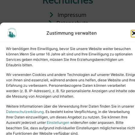
Impressum
Datenschutz
Satzung
Zustimmung verwalten
Vermittlung & Gebühren
Wir benötigen Ihre Einwilligung, bevor Sie unsere Website weiter besuchen
können.Wenn Sie unter 16 Jahre alt sind und Ihre Einwilligung zu optionalen
Services geben möchten, müssen Sie Ihre Erziehungsberechtigten um
Erlaubnis bitten.
Wir verwenden Cookies und andere Technologien auf unserer Website. Einig
von ihnen sind essenziell, während andere uns helfen, diese Website und Ihr
Erfahrung zu verbessern. Personenbezogene Daten können verarbeitet
werden (z. B. IP-Adressen), z. B. für personalisierte Anzeigen und Inhalte ode
die Messung von Anzeigen und Inhalten.
Tel.: (02631) 55356
buero@tierheim-neuwied.de
Weitere Informationen über die Verwendung Ihrer Daten finden Sie in unserer
Ludwigshof 1, 56567 Neuwied
Datenschutzerklärung
. Es besteht keine Verpflichtung, in die Verarbeitung
Ihrer Daten einzuwilligen, um dieses Angebot zu nutzen. Sie können Ihre
Copyright © 2024. All rights reserved.
Auswahl jederzeit unter
Einstellungen
widerrufen oder anpassen. Bitte
beachten Sie, dass aufgrund individueller Einstellungen möglicherweise nich
alle Funktionen der Website verfügbar sind.