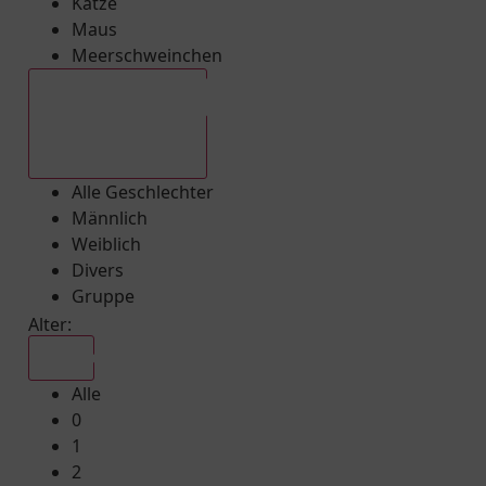
Katze
Maus
Meerschweinchen
Alle Geschlechter
Alle Geschlechter
Männlich
Weiblich
Divers
Gruppe
Alter:
Alle
Alle
0
1
2