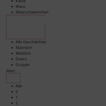
Katze
Maus
Meerschweinchen
Alle Geschlechter
Alle Geschlechter
Männlich
Weiblich
Divers
Gruppe
Alter:
Alle
Alle
0
1
2