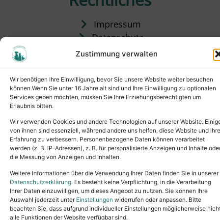
Impressum
Datenschutz
Satzung
Zustimmung verwalten
Vermittlung & Gebühren
Wir benötigen Ihre Einwilligung, bevor Sie unsere Website weiter besuchen
können.Wenn Sie unter 16 Jahre alt sind und Ihre Einwilligung zu optionalen
Services geben möchten, müssen Sie Ihre Erziehungsberechtigten um
Erlaubnis bitten.
Wir verwenden Cookies und andere Technologien auf unserer Website. Einig
von ihnen sind essenziell, während andere uns helfen, diese Website und Ihr
Erfahrung zu verbessern. Personenbezogene Daten können verarbeitet
werden (z. B. IP-Adressen), z. B. für personalisierte Anzeigen und Inhalte ode
die Messung von Anzeigen und Inhalten.
Tel.: (02631) 55356
buero@tierheim-neuwied.de
Weitere Informationen über die Verwendung Ihrer Daten finden Sie in unserer
Ludwigshof 1, 56567 Neuwied
Datenschutzerklärung
. Es besteht keine Verpflichtung, in die Verarbeitung
Ihrer Daten einzuwilligen, um dieses Angebot zu nutzen. Sie können Ihre
Copyright © 2024. All rights reserved.
Auswahl jederzeit unter
Einstellungen
widerrufen oder anpassen. Bitte
beachten Sie, dass aufgrund individueller Einstellungen möglicherweise nich
alle Funktionen der Website verfügbar sind.