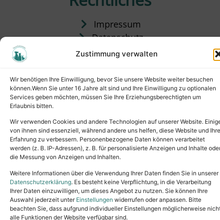
Impressum
Datenschutz
Satzung
Zustimmung verwalten
Vermittlung & Gebühren
Wir benötigen Ihre Einwilligung, bevor Sie unsere Website weiter besuchen
können.Wenn Sie unter 16 Jahre alt sind und Ihre Einwilligung zu optionalen
Services geben möchten, müssen Sie Ihre Erziehungsberechtigten um
Erlaubnis bitten.
Wir verwenden Cookies und andere Technologien auf unserer Website. Einig
von ihnen sind essenziell, während andere uns helfen, diese Website und Ihr
Erfahrung zu verbessern. Personenbezogene Daten können verarbeitet
werden (z. B. IP-Adressen), z. B. für personalisierte Anzeigen und Inhalte ode
die Messung von Anzeigen und Inhalten.
Tel.: (02631) 55356
buero@tierheim-neuwied.de
Weitere Informationen über die Verwendung Ihrer Daten finden Sie in unserer
Ludwigshof 1, 56567 Neuwied
Datenschutzerklärung
. Es besteht keine Verpflichtung, in die Verarbeitung
Ihrer Daten einzuwilligen, um dieses Angebot zu nutzen. Sie können Ihre
Copyright © 2024. All rights reserved.
Auswahl jederzeit unter
Einstellungen
widerrufen oder anpassen. Bitte
beachten Sie, dass aufgrund individueller Einstellungen möglicherweise nich
alle Funktionen der Website verfügbar sind.