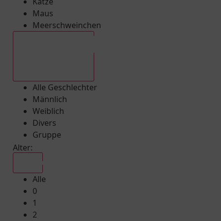
Katze
Maus
Meerschweinchen
Alle Geschlechter
Alle Geschlechter
Männlich
Weiblich
Divers
Gruppe
Alter:
Alle
Alle
0
1
2