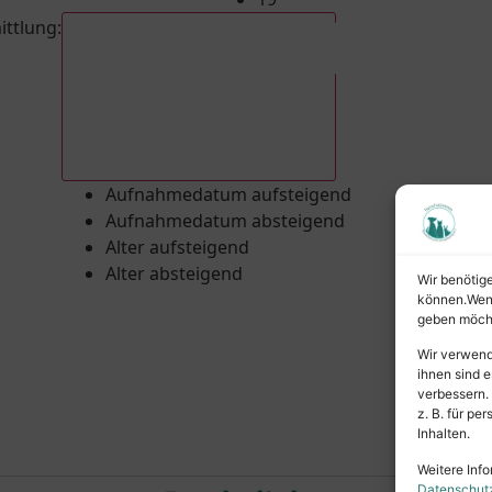
ittlung
:
Aufnahmedatum absteigend
Aufnahmedatum aufsteigend
Aufnahmedatum absteigend
Alter aufsteigend
Alter absteigend
Wir benötig
können.Wenn 
geben möcht
Wir verwend
ihnen sind e
verbessern.
z. B. für p
Inhalten.
Weitere Info
Datenschut