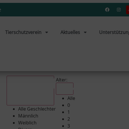
e
Tierschutzverein
Aktuelles
Unterstützun
Alter:
Alle
Alle
Alle Geschlechter
0
Alle Geschlechter
1
Männlich
2
Weiblich
3