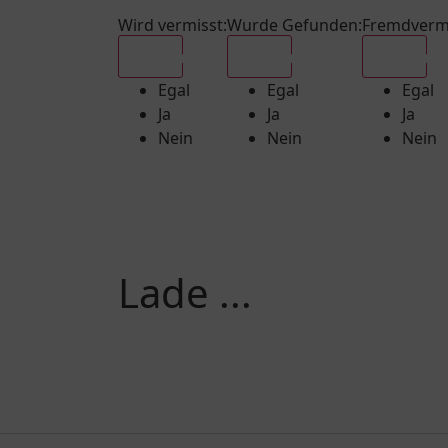
Wird vermisst
:
Wurde Gefunden
:
Fremdverm
Egal
Egal
Egal
Egal
Egal
Egal
Ja
Ja
Ja
Nein
Nein
Nein
Lade ...