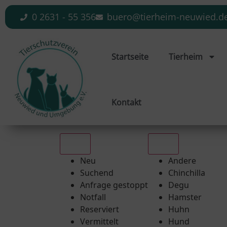
0 2631 - 55 356
buero@tierheim-neuwied.d
Startseite
Tierheim
Kontakt
Alle
Alle
Neu
Andere
Suchend
Chinchilla
Anfrage gestoppt
Degu
Notfall
Hamster
Reserviert
Huhn
Vermittelt
Hund