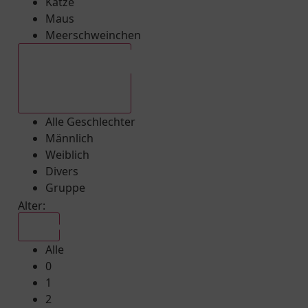
Katze
Maus
Meerschweinchen
Alle Geschlechter
Alle Geschlechter
Männlich
Weiblich
Divers
Gruppe
Alter:
Alle
Alle
0
1
2