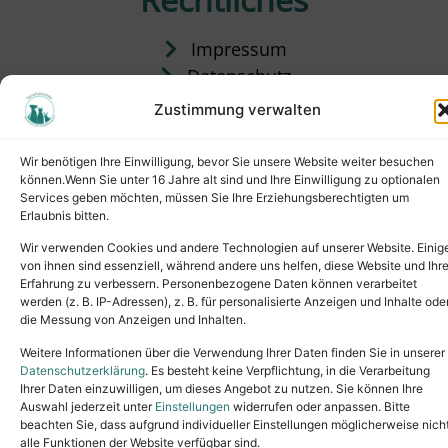
Impressum
Datenschutz
Satzung
Zustimmung verwalten
Vermittlung & Gebühren
Wir benötigen Ihre Einwilligung, bevor Sie unsere Website weiter besuchen
können.Wenn Sie unter 16 Jahre alt sind und Ihre Einwilligung zu optionalen
Services geben möchten, müssen Sie Ihre Erziehungsberechtigten um
Erlaubnis bitten.
Wir verwenden Cookies und andere Technologien auf unserer Website. Einig
von ihnen sind essenziell, während andere uns helfen, diese Website und Ihr
Erfahrung zu verbessern. Personenbezogene Daten können verarbeitet
werden (z. B. IP-Adressen), z. B. für personalisierte Anzeigen und Inhalte ode
die Messung von Anzeigen und Inhalten.
Tel.: (02631) 55356
buero@tierheim-neuwied.de
Weitere Informationen über die Verwendung Ihrer Daten finden Sie in unserer
Ludwigshof 1, 56567 Neuwied
Datenschutzerklärung
. Es besteht keine Verpflichtung, in die Verarbeitung
Ihrer Daten einzuwilligen, um dieses Angebot zu nutzen. Sie können Ihre
Copyright © 2024. All rights reserved.
Auswahl jederzeit unter
Einstellungen
widerrufen oder anpassen. Bitte
beachten Sie, dass aufgrund individueller Einstellungen möglicherweise nich
alle Funktionen der Website verfügbar sind.