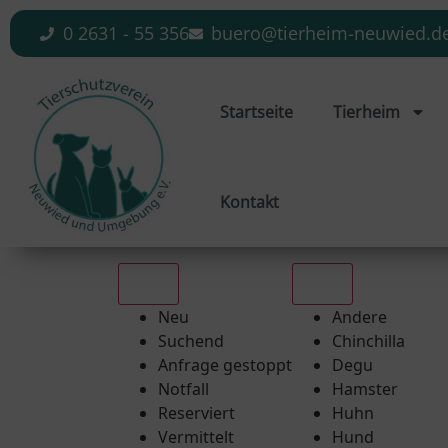
0 2631 - 55 356
buero@tierheim-neuwied.d
Startseite
Tierheim
Kontakt
Alle
Alle
Neu
Andere
Suchend
Chinchilla
Anfrage gestoppt
Degu
Notfall
Hamster
Reserviert
Huhn
Vermittelt
Hund