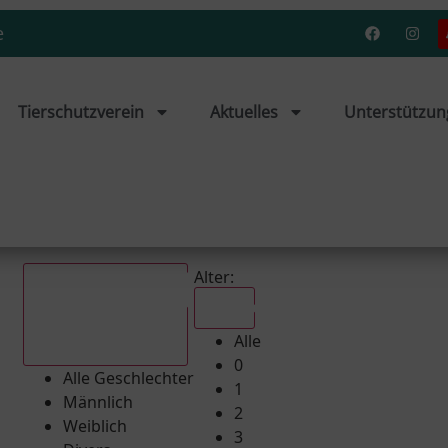
e
Tierschutzverein
Aktuelles
Unterstützun
Alter:
Alle
Alle
Alle Geschlechter
0
Alle Geschlechter
1
Männlich
2
Weiblich
3