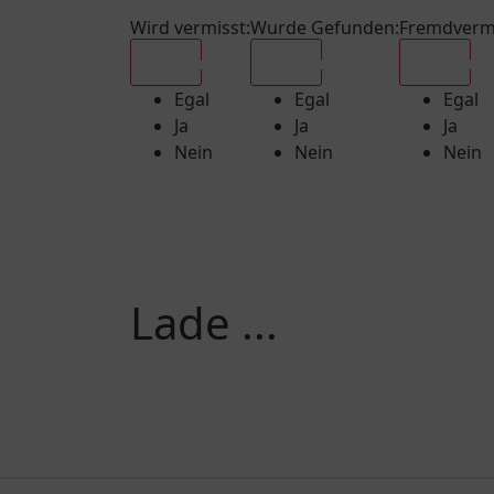
Wird vermisst
:
Wurde Gefunden
:
Fremdverm
Egal
Egal
Egal
Egal
Egal
Egal
Ja
Ja
Ja
Nein
Nein
Nein
Lade ...