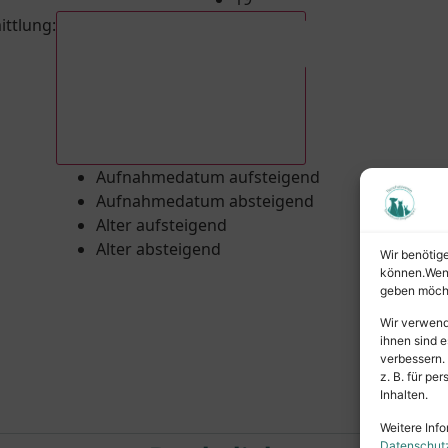
ittlung
:
Aufnahmedatum absteigend
Aufnahmedatum aufsteigend
Aufnahmedatum absteigend
Alter aufsteigend
Alter absteigend
Wir benötig
können.Wenn 
geben möcht
Wir verwend
ihnen sind e
verbessern.
z. B. für p
Inhalten.
Weitere Info
Datenschut