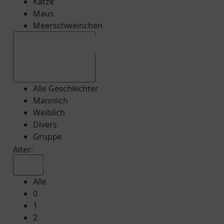
Katze
Maus
Meerschweinchen
Alle Geschlechter
Alle Geschlechter
Männlich
Weiblich
Divers
Gruppe
Alter:
Alle
Alle
0
1
2