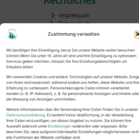
Impressum
Datenschutz
Satzung
Zustimmung verwalten
Vermittlung & Gebühren
Wir benötigen Ihre Einwilligung, bevor Sie unsere Website weiter besuchen
können.Wenn Sie unter 16 Jahre alt sind und Ihre Einwilligung zu optionalen
Services geben möchten, müssen Sie Ihre Erziehungsberechtigten um
Erlaubnis bitten.
Wir verwenden Cookies und andere Technologien auf unserer Website. Einig
von ihnen sind essenziell, während andere uns helfen, diese Website und Ihr
Erfahrung zu verbessern. Personenbezogene Daten können verarbeitet
werden (z. B. IP-Adressen), z. B. für personalisierte Anzeigen und Inhalte ode
die Messung von Anzeigen und Inhalten.
Tel.: (02631) 55356
buero@tierheim-neuwied.de
Weitere Informationen über die Verwendung Ihrer Daten finden Sie in unserer
Ludwigshof 1, 56567 Neuwied
Datenschutzerklärung
. Es besteht keine Verpflichtung, in die Verarbeitung
Ihrer Daten einzuwilligen, um dieses Angebot zu nutzen. Sie können Ihre
Copyright © 2024. All rights reserved.
Auswahl jederzeit unter
Einstellungen
widerrufen oder anpassen. Bitte
beachten Sie, dass aufgrund individueller Einstellungen möglicherweise nich
alle Funktionen der Website verfügbar sind.