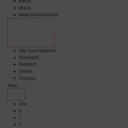
Katze
Maus
Meerschweinchen
Alle Geschlechter
Alle Geschlechter
Männlich
Weiblich
Divers
Gruppe
Alter:
Alle
Alle
0
1
2