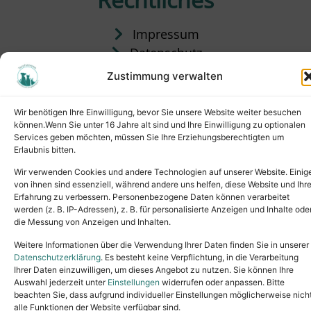
Impressum
Datenschutz
Satzung
Zustimmung verwalten
Vermittlung & Gebühren
Wir benötigen Ihre Einwilligung, bevor Sie unsere Website weiter besuchen
können.Wenn Sie unter 16 Jahre alt sind und Ihre Einwilligung zu optionalen
Services geben möchten, müssen Sie Ihre Erziehungsberechtigten um
Erlaubnis bitten.
Wir verwenden Cookies und andere Technologien auf unserer Website. Einig
von ihnen sind essenziell, während andere uns helfen, diese Website und Ihr
Erfahrung zu verbessern. Personenbezogene Daten können verarbeitet
werden (z. B. IP-Adressen), z. B. für personalisierte Anzeigen und Inhalte ode
die Messung von Anzeigen und Inhalten.
Tel.: (02631) 55356
buero@tierheim-neuwied.de
Weitere Informationen über die Verwendung Ihrer Daten finden Sie in unserer
Ludwigshof 1, 56567 Neuwied
Datenschutzerklärung
. Es besteht keine Verpflichtung, in die Verarbeitung
Ihrer Daten einzuwilligen, um dieses Angebot zu nutzen. Sie können Ihre
Copyright © 2024. All rights reserved.
Auswahl jederzeit unter
Einstellungen
widerrufen oder anpassen. Bitte
beachten Sie, dass aufgrund individueller Einstellungen möglicherweise nich
alle Funktionen der Website verfügbar sind.