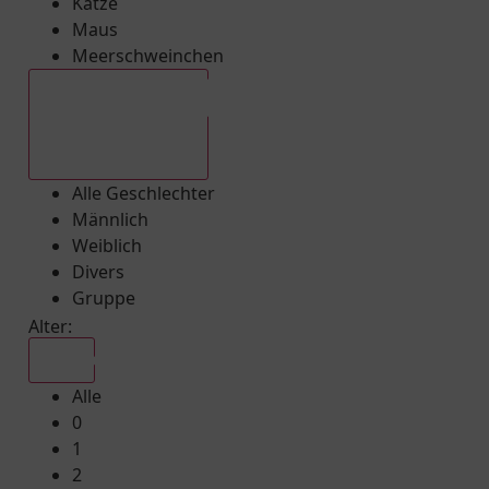
Katze
Maus
Meerschweinchen
Alle Geschlechter
Alle Geschlechter
Männlich
Weiblich
Divers
Gruppe
Alter:
Alle
Alle
0
1
2