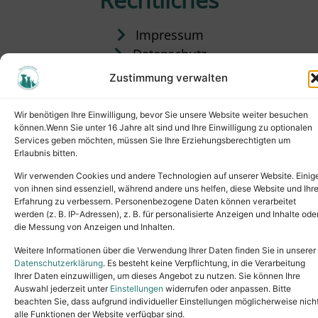
Impressum
Datenschutz
Satzung
Zustimmung verwalten
Vermittlung & Gebühren
Wir benötigen Ihre Einwilligung, bevor Sie unsere Website weiter besuchen
können.Wenn Sie unter 16 Jahre alt sind und Ihre Einwilligung zu optionalen
Services geben möchten, müssen Sie Ihre Erziehungsberechtigten um
Erlaubnis bitten.
Wir verwenden Cookies und andere Technologien auf unserer Website. Einig
von ihnen sind essenziell, während andere uns helfen, diese Website und Ihr
Erfahrung zu verbessern. Personenbezogene Daten können verarbeitet
werden (z. B. IP-Adressen), z. B. für personalisierte Anzeigen und Inhalte ode
die Messung von Anzeigen und Inhalten.
Tel.: (02631) 55356
buero@tierheim-neuwied.de
Weitere Informationen über die Verwendung Ihrer Daten finden Sie in unserer
Ludwigshof 1, 56567 Neuwied
Datenschutzerklärung
. Es besteht keine Verpflichtung, in die Verarbeitung
Ihrer Daten einzuwilligen, um dieses Angebot zu nutzen. Sie können Ihre
Copyright © 2024. All rights reserved.
Auswahl jederzeit unter
Einstellungen
widerrufen oder anpassen. Bitte
beachten Sie, dass aufgrund individueller Einstellungen möglicherweise nich
alle Funktionen der Website verfügbar sind.