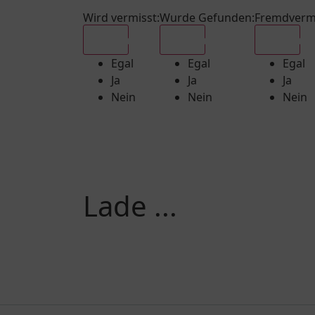
Wird vermisst
:
Wurde Gefunden
:
Fremdverm
Egal
Egal
Egal
Egal
Egal
Egal
Ja
Ja
Ja
Nein
Nein
Nein
Lade ...