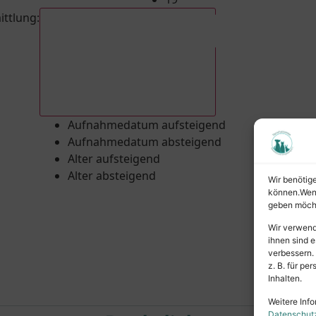
ittlung
:
Aufnahmedatum absteigend
Aufnahmedatum aufsteigend
Aufnahmedatum absteigend
Alter aufsteigend
Alter absteigend
Wir benötig
können.Wenn 
geben möcht
Wir verwend
ihnen sind e
verbessern.
z. B. für p
Inhalten.
Weitere Info
Datenschut