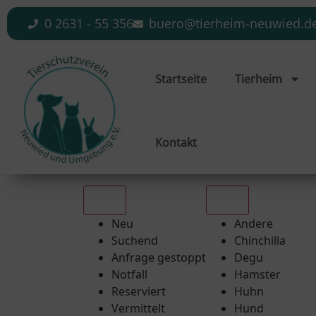
0 2631 - 55 356
buero@tierheim-neuwied.d
Startseite
Tierheim
Kontakt
Alle
Alle
Neu
Andere
Suchend
Chinchilla
Anfrage gestoppt
Degu
Notfall
Hamster
Reserviert
Huhn
Vermittelt
Hund