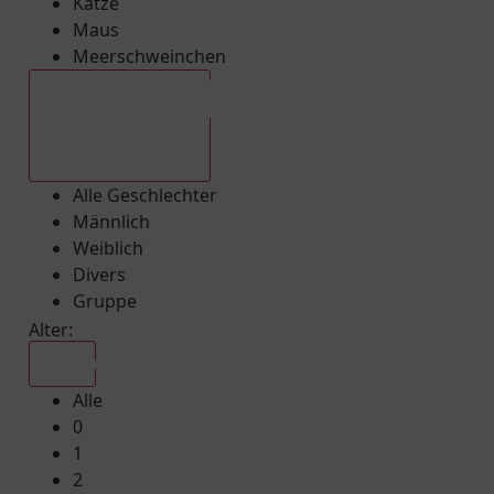
Katze
Maus
Meerschweinchen
Alle Geschlechter
Alle Geschlechter
Männlich
Weiblich
Divers
Gruppe
Alter:
Alle
Alle
0
1
2