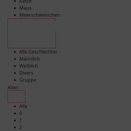
Katze
Maus
Meerschweinchen
Alle Geschlechter
Alle Geschlechter
Männlich
Weiblich
Divers
Gruppe
Alter:
Alle
Alle
0
1
2