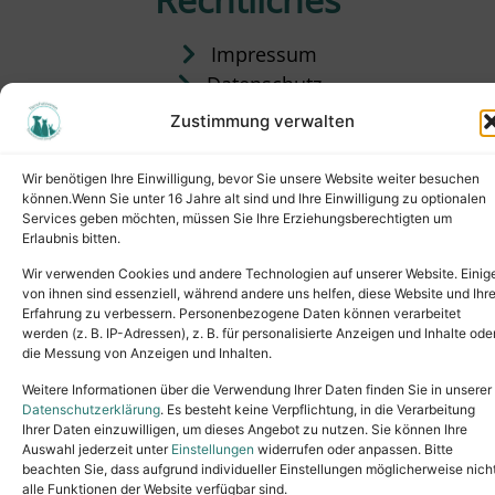
Impressum
Datenschutz
Satzung
Zustimmung verwalten
Vermittlung & Gebühren
Wir benötigen Ihre Einwilligung, bevor Sie unsere Website weiter besuchen
können.Wenn Sie unter 16 Jahre alt sind und Ihre Einwilligung zu optionalen
Services geben möchten, müssen Sie Ihre Erziehungsberechtigten um
Erlaubnis bitten.
Wir verwenden Cookies und andere Technologien auf unserer Website. Einig
von ihnen sind essenziell, während andere uns helfen, diese Website und Ihr
Erfahrung zu verbessern. Personenbezogene Daten können verarbeitet
werden (z. B. IP-Adressen), z. B. für personalisierte Anzeigen und Inhalte ode
die Messung von Anzeigen und Inhalten.
Tel.: (02631) 55356
buero@tierheim-neuwied.de
Weitere Informationen über die Verwendung Ihrer Daten finden Sie in unserer
Ludwigshof 1, 56567 Neuwied
Datenschutzerklärung
. Es besteht keine Verpflichtung, in die Verarbeitung
Ihrer Daten einzuwilligen, um dieses Angebot zu nutzen. Sie können Ihre
Copyright © 2024. All rights reserved.
Auswahl jederzeit unter
Einstellungen
widerrufen oder anpassen. Bitte
beachten Sie, dass aufgrund individueller Einstellungen möglicherweise nich
alle Funktionen der Website verfügbar sind.