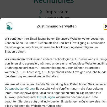
Impressum
Datenschutz
Satzung
Zustimmung verwalten
Vermittlung & Gebühren
Wir benötigen Ihre Einwilligung, bevor Sie unsere Website weiter besuchen
können.Wenn Sie unter 16 Jahre alt sind und Ihre Einwilligung zu optionalen
Services geben möchten, müssen Sie Ihre Erziehungsberechtigten um
Erlaubnis bitten.
Wir verwenden Cookies und andere Technologien auf unserer Website. Einig
von ihnen sind essenziell, während andere uns helfen, diese Website und Ihr
Erfahrung zu verbessern. Personenbezogene Daten können verarbeitet
werden (z. B. IP-Adressen), z. B. für personalisierte Anzeigen und Inhalte ode
die Messung von Anzeigen und Inhalten.
Tel.: (02631) 55356
buero@tierheim-neuwied.de
Weitere Informationen über die Verwendung Ihrer Daten finden Sie in unserer
Ludwigshof 1, 56567 Neuwied
Datenschutzerklärung
. Es besteht keine Verpflichtung, in die Verarbeitung
Ihrer Daten einzuwilligen, um dieses Angebot zu nutzen. Sie können Ihre
Copyright © 2024. All rights reserved.
Auswahl jederzeit unter
Einstellungen
widerrufen oder anpassen. Bitte
beachten Sie, dass aufgrund individueller Einstellungen möglicherweise nich
alle Funktionen der Website verfügbar sind.