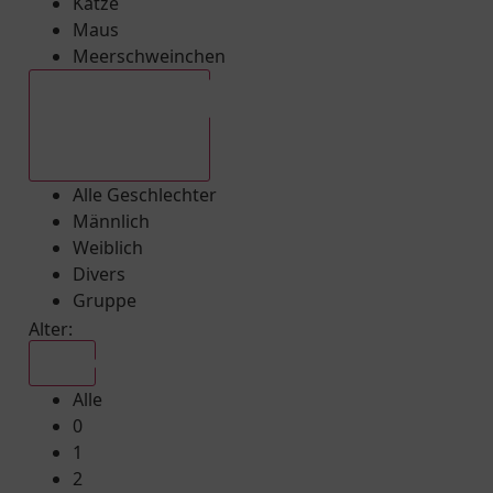
Katze
Maus
Meerschweinchen
Alle Geschlechter
Alle Geschlechter
Männlich
Weiblich
Divers
Gruppe
Alter:
Alle
Alle
0
1
2