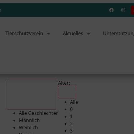
e
Tierschutzverein
Aktuelles
Unterstützun
Alter:
Alle
Alle
Alle Geschlechter
0
Alle Geschlechter
1
Männlich
2
Weiblich
3