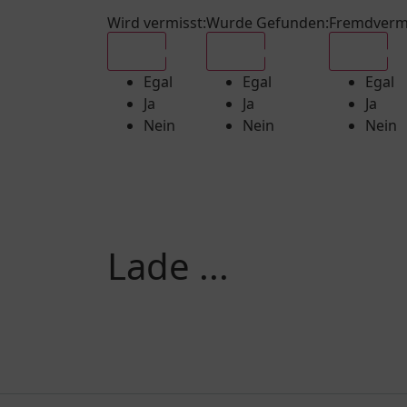
Wird vermisst
:
Wurde Gefunden
:
Fremdverm
Egal
Egal
Egal
Egal
Egal
Egal
Ja
Ja
Ja
Nein
Nein
Nein
Lade ...