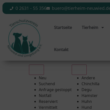
0 2631 - 55 356
buero@tierheim-neuwied.d
Startseite
Tierheim
Kontakt
Alle
Alle
Neu
Andere
Suchend
Chinchilla
Anfrage gestoppt
Degu
Notfall
Hamster
Reserviert
Huhn
Vermittelt
Hund