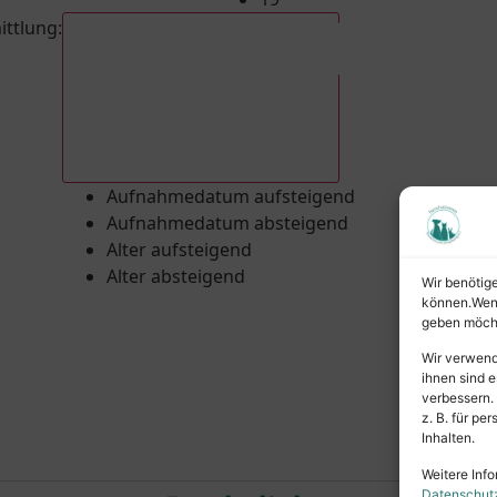
ittlung
:
Aufnahmedatum absteigend
Aufnahmedatum aufsteigend
Aufnahmedatum absteigend
Alter aufsteigend
Alter absteigend
Wir benötig
können.Wenn 
geben möcht
Wir verwend
ihnen sind e
verbessern.
z. B. für p
Inhalten.
Weitere Info
Datenschut