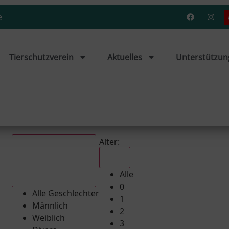
e
Tierschutzverein
Aktuelles
Unterstützun
Alter:
Alle
Alle
Alle Geschlechter
0
Alle Geschlechter
1
Männlich
2
Weiblich
3