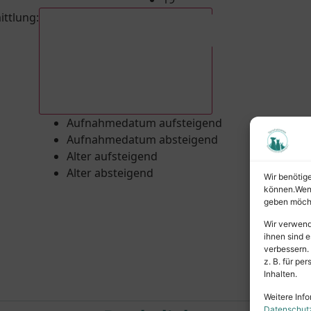
ittlung
:
Aufnahmedatum absteigend
Aufnahmedatum aufsteigend
Aufnahmedatum absteigend
Alter aufsteigend
Alter absteigend
Wir benötig
können.Wenn 
geben möcht
Wir verwend
ihnen sind e
verbessern.
z. B. für p
Inhalten.
Weitere Info
Datenschut