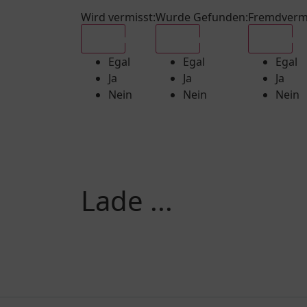
Wird vermisst
:
Wurde Gefunden
:
Fremdverm
Egal
Egal
Egal
Egal
Egal
Egal
Ja
Ja
Ja
Nein
Nein
Nein
Lade ...