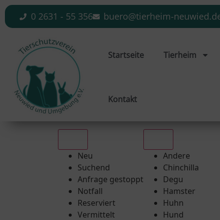
0 2631 - 55 356
buero@tierheim-neuwied.d
Startseite
Tierheim
Kontakt
Alle
Alle
Neu
Andere
Suchend
Chinchilla
Anfrage gestoppt
Degu
Notfall
Hamster
Reserviert
Huhn
Vermittelt
Hund