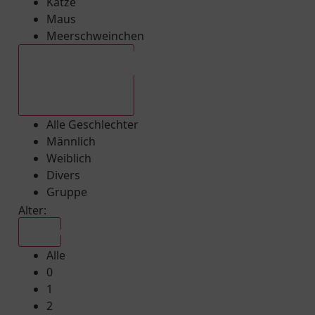
Katze
Maus
Meerschweinchen
Alle Geschlechter
Alle Geschlechter
Männlich
Weiblich
Divers
Gruppe
Alter:
Alle
Alle
0
1
2