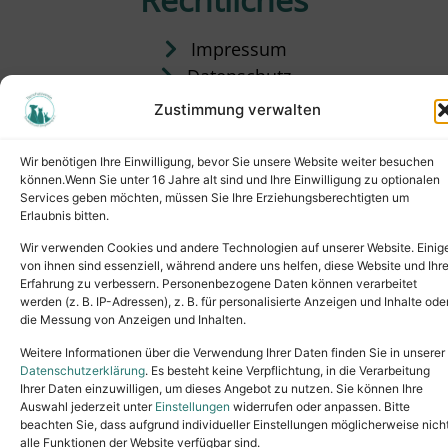
Impressum
Datenschutz
Satzung
Zustimmung verwalten
Vermittlung & Gebühren
Wir benötigen Ihre Einwilligung, bevor Sie unsere Website weiter besuchen
können.Wenn Sie unter 16 Jahre alt sind und Ihre Einwilligung zu optionalen
Services geben möchten, müssen Sie Ihre Erziehungsberechtigten um
Erlaubnis bitten.
Wir verwenden Cookies und andere Technologien auf unserer Website. Einig
von ihnen sind essenziell, während andere uns helfen, diese Website und Ihr
Erfahrung zu verbessern. Personenbezogene Daten können verarbeitet
werden (z. B. IP-Adressen), z. B. für personalisierte Anzeigen und Inhalte ode
die Messung von Anzeigen und Inhalten.
Tel.: (02631) 55356
buero@tierheim-neuwied.de
Weitere Informationen über die Verwendung Ihrer Daten finden Sie in unserer
Ludwigshof 1, 56567 Neuwied
Datenschutzerklärung
. Es besteht keine Verpflichtung, in die Verarbeitung
Ihrer Daten einzuwilligen, um dieses Angebot zu nutzen. Sie können Ihre
Copyright © 2024. All rights reserved.
Auswahl jederzeit unter
Einstellungen
widerrufen oder anpassen. Bitte
beachten Sie, dass aufgrund individueller Einstellungen möglicherweise nich
alle Funktionen der Website verfügbar sind.