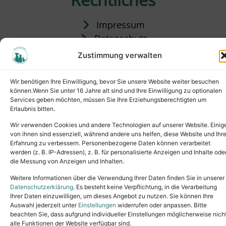
Impressum
Datenschutz
Satzung
Zustimmung verwalten
Vermittlung & Gebühren
Wir benötigen Ihre Einwilligung, bevor Sie unsere Website weiter besuchen
können.Wenn Sie unter 16 Jahre alt sind und Ihre Einwilligung zu optionalen
Services geben möchten, müssen Sie Ihre Erziehungsberechtigten um
Erlaubnis bitten.
Wir verwenden Cookies und andere Technologien auf unserer Website. Einig
von ihnen sind essenziell, während andere uns helfen, diese Website und Ihr
Erfahrung zu verbessern. Personenbezogene Daten können verarbeitet
werden (z. B. IP-Adressen), z. B. für personalisierte Anzeigen und Inhalte ode
die Messung von Anzeigen und Inhalten.
Tel.: (02631) 55356
buero@tierheim-neuwied.de
Weitere Informationen über die Verwendung Ihrer Daten finden Sie in unserer
Ludwigshof 1, 56567 Neuwied
Datenschutzerklärung
. Es besteht keine Verpflichtung, in die Verarbeitung
Ihrer Daten einzuwilligen, um dieses Angebot zu nutzen. Sie können Ihre
Copyright © 2024. All rights reserved.
Auswahl jederzeit unter
Einstellungen
widerrufen oder anpassen. Bitte
beachten Sie, dass aufgrund individueller Einstellungen möglicherweise nich
alle Funktionen der Website verfügbar sind.