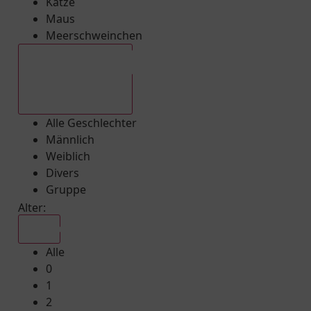
Katze
Maus
Meerschweinchen
Alle Geschlechter
Alle Geschlechter
Männlich
Weiblich
Divers
Gruppe
Alter:
Alle
Alle
0
1
2