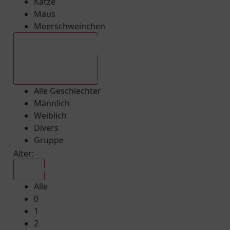
Katze
Maus
Meerschweinchen
Alle Geschlechter
Alle Geschlechter
Männlich
Weiblich
Divers
Gruppe
Alter:
Alle
Alle
0
1
2