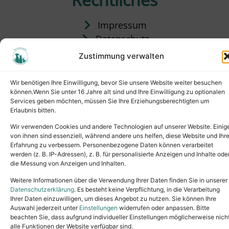
Impressum
Datenschutz
Satzung
Zustimmung verwalten
Vermittlung & Gebühren
Wir benötigen Ihre Einwilligung, bevor Sie unsere Website weiter besuchen
können.Wenn Sie unter 16 Jahre alt sind und Ihre Einwilligung zu optionalen
Services geben möchten, müssen Sie Ihre Erziehungsberechtigten um
Erlaubnis bitten.
Wir verwenden Cookies und andere Technologien auf unserer Website. Einig
von ihnen sind essenziell, während andere uns helfen, diese Website und Ihr
Erfahrung zu verbessern. Personenbezogene Daten können verarbeitet
werden (z. B. IP-Adressen), z. B. für personalisierte Anzeigen und Inhalte ode
die Messung von Anzeigen und Inhalten.
Tel.: (02631) 55356
buero@tierheim-neuwied.de
Weitere Informationen über die Verwendung Ihrer Daten finden Sie in unserer
Ludwigshof 1, 56567 Neuwied
Datenschutzerklärung
. Es besteht keine Verpflichtung, in die Verarbeitung
Ihrer Daten einzuwilligen, um dieses Angebot zu nutzen. Sie können Ihre
Copyright © 2024. All rights reserved.
Auswahl jederzeit unter
Einstellungen
widerrufen oder anpassen. Bitte
beachten Sie, dass aufgrund individueller Einstellungen möglicherweise nich
alle Funktionen der Website verfügbar sind.