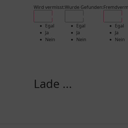
Wird vermisst
:
Wurde Gefunden
:
Fremdverm
Egal
Egal
Egal
Egal
Egal
Egal
Ja
Ja
Ja
Nein
Nein
Nein
Lade ...