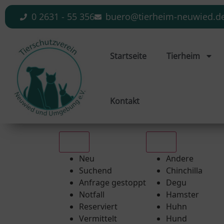
0 2631 - 55 356
buero@tierheim-neuwied.d
Startseite
Tierheim
Kontakt
Alle
Alle
Neu
Andere
Suchend
Chinchilla
Anfrage gestoppt
Degu
Notfall
Hamster
Reserviert
Huhn
Vermittelt
Hund