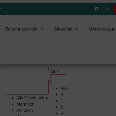
e
Tierschutzverein
Aktuelles
Unterstützun
Alter:
Alle
Alle
Alle Geschlechter
0
Alle Geschlechter
1
Männlich
2
Weiblich
3