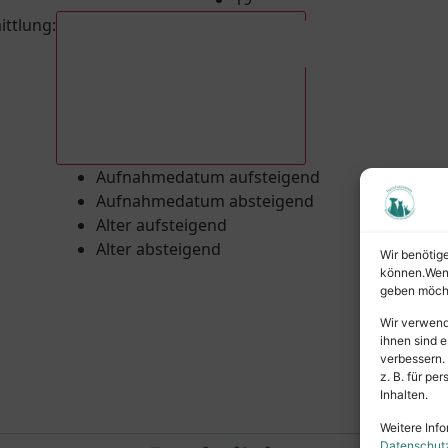
ittlung
:
Aufnahmedatum absteigend
Aufnahmedatum aufsteigend
Aufnahmedatum absteigend
Alter aufsteigend
Alter absteigend
Wir benötig
können.Wenn 
geben möcht
Wir verwend
ihnen sind e
verbessern.
z. B. für p
Inhalten.
Weitere Info
Datenschut