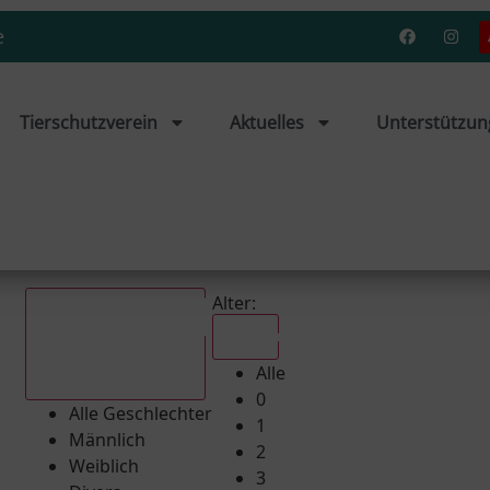
e
Tierschutzverein
Aktuelles
Unterstützun
Alter:
Alle
Alle
Alle Geschlechter
0
Alle Geschlechter
1
Männlich
2
Weiblich
3