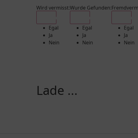
Wird vermisst
:
Wurde Gefunden
:
Fremdverm
Egal
Egal
Egal
Egal
Egal
Egal
Ja
Ja
Ja
Nein
Nein
Nein
Lade ...