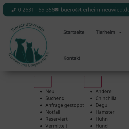
0 2631 - 55 356
buero@tierheim-neuwied.d
Startseite
Tierheim
Kontakt
Alle
Alle
Neu
Andere
Suchend
Chinchilla
Anfrage gestoppt
Degu
Notfall
Hamster
Reserviert
Huhn
Vermittelt
Hund