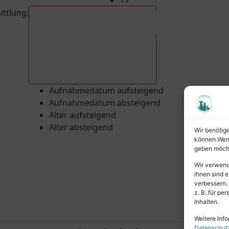
ittlung
:
Aufnahmedatum absteigend
Aufnahmedatum aufsteigend
Aufnahmedatum absteigend
Alter aufsteigend
Alter absteigend
Wir benötig
können.Wenn 
geben möcht
Wir verwend
ihnen sind e
verbessern.
z. B. für p
Inhalten.
Weitere Info
Datenschut