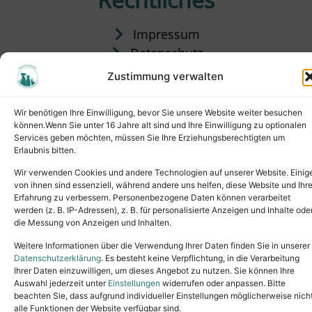
Impressum
Datenschutz
Satzung
Zustimmung verwalten
Vermittlung & Gebühren
Wir benötigen Ihre Einwilligung, bevor Sie unsere Website weiter besuchen
können.Wenn Sie unter 16 Jahre alt sind und Ihre Einwilligung zu optionalen
Services geben möchten, müssen Sie Ihre Erziehungsberechtigten um
Erlaubnis bitten.
Wir verwenden Cookies und andere Technologien auf unserer Website. Einig
von ihnen sind essenziell, während andere uns helfen, diese Website und Ihr
Erfahrung zu verbessern. Personenbezogene Daten können verarbeitet
werden (z. B. IP-Adressen), z. B. für personalisierte Anzeigen und Inhalte ode
die Messung von Anzeigen und Inhalten.
Tel.: (02631) 55356
buero@tierheim-neuwied.de
Weitere Informationen über die Verwendung Ihrer Daten finden Sie in unserer
Ludwigshof 1, 56567 Neuwied
Datenschutzerklärung
. Es besteht keine Verpflichtung, in die Verarbeitung
Ihrer Daten einzuwilligen, um dieses Angebot zu nutzen. Sie können Ihre
Copyright © 2024. All rights reserved.
Auswahl jederzeit unter
Einstellungen
widerrufen oder anpassen. Bitte
beachten Sie, dass aufgrund individueller Einstellungen möglicherweise nich
alle Funktionen der Website verfügbar sind.