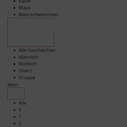
Katze
Maus
Meerschweinchen
Alle Geschlechter
Alle Geschlechter
Männlich
Weiblich
Divers
Gruppe
Alter:
Alle
Alle
0
1
2