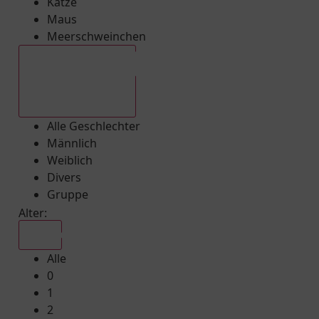
Katze
Maus
Meerschweinchen
Alle Geschlechter
Alle Geschlechter
Männlich
Weiblich
Divers
Gruppe
Alter:
Alle
Alle
0
1
2