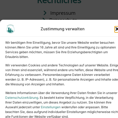
Impressum
Datenschutz
Satzung
Zustimmung verwalten
Vermittlung & Gebühren
Wir benötigen Ihre Einwilligung, bevor Sie unsere Website weiter besuchen
können.Wenn Sie unter 16 Jahre alt sind und Ihre Einwilligung zu optionalen
Services geben möchten, müssen Sie Ihre Erziehungsberechtigten um
Erlaubnis bitten.
Wir verwenden Cookies und andere Technologien auf unserer Website. Einig
von ihnen sind essenziell, während andere uns helfen, diese Website und Ihr
Erfahrung zu verbessern. Personenbezogene Daten können verarbeitet
werden (z. B. IP-Adressen), z. B. für personalisierte Anzeigen und Inhalte ode
die Messung von Anzeigen und Inhalten.
Tel.: (02631) 55356
buero@tierheim-neuwied.de
Weitere Informationen über die Verwendung Ihrer Daten finden Sie in unserer
Ludwigshof 1, 56567 Neuwied
Datenschutzerklärung
. Es besteht keine Verpflichtung, in die Verarbeitung
Ihrer Daten einzuwilligen, um dieses Angebot zu nutzen. Sie können Ihre
Copyright © 2024. All rights reserved.
Auswahl jederzeit unter
Einstellungen
widerrufen oder anpassen. Bitte
beachten Sie, dass aufgrund individueller Einstellungen möglicherweise nich
alle Funktionen der Website verfügbar sind.