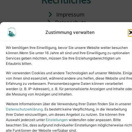
Impressum
Datenschutz
Satzung
Zustimmung verwalten
Vermittlung & Gebühren
Wir benötigen Ihre Einwilligung, bevor Sie unsere Website weiter besuchen
können.Wenn Sie unter 16 Jahre alt sind und Ihre Einwilligung zu optionalen
Services geben möchten, müssen Sie Ihre Erziehungsberechtigten um
Erlaubnis bitten.
Wir verwenden Cookies und andere Technologien auf unserer Website. Einig
von ihnen sind essenziell, während andere uns helfen, diese Website und Ihr
Erfahrung zu verbessern. Personenbezogene Daten können verarbeitet
werden (z. B. IP-Adressen), z. B. für personalisierte Anzeigen und Inhalte ode
die Messung von Anzeigen und Inhalten.
Tel.: (02631) 55356
buero@tierheim-neuwied.de
Weitere Informationen über die Verwendung Ihrer Daten finden Sie in unserer
Ludwigshof 1, 56567 Neuwied
Datenschutzerklärung
. Es besteht keine Verpflichtung, in die Verarbeitung
Ihrer Daten einzuwilligen, um dieses Angebot zu nutzen. Sie können Ihre
Copyright © 2024. All rights reserved.
Auswahl jederzeit unter
Einstellungen
widerrufen oder anpassen. Bitte
beachten Sie, dass aufgrund individueller Einstellungen möglicherweise nich
alle Funktionen der Website verfügbar sind.