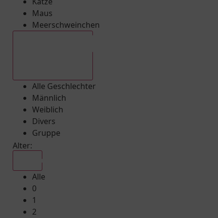
Katze
Maus
Meerschweinchen
Alle Geschlechter
Alle Geschlechter
Männlich
Weiblich
Divers
Gruppe
Alter:
Alle
Alle
0
1
2