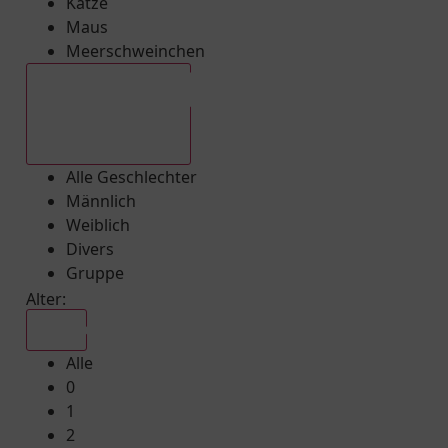
Katze
Maus
Meerschweinchen
Alle Geschlechter
Alle Geschlechter
Männlich
Weiblich
Divers
Gruppe
Alter:
Alle
Alle
0
1
2