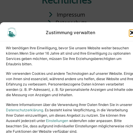
Impressum
Datenschutz
Satzung
Zustimmung verwalten
Vermittlung & Gebühren
Wir benötigen Ihre Einwilligung, bevor Sie unsere Website weiter besuchen
können.Wenn Sie unter 16 Jahre alt sind und Ihre Einwilligung zu optionalen
Services geben möchten, müssen Sie Ihre Erziehungsberechtigten um
Erlaubnis bitten.
Wir verwenden Cookies und andere Technologien auf unserer Website. Einig
von ihnen sind essenziell, während andere uns helfen, diese Website und Ihr
Erfahrung zu verbessern. Personenbezogene Daten können verarbeitet
werden (z. B. IP-Adressen), z. B. für personalisierte Anzeigen und Inhalte ode
die Messung von Anzeigen und Inhalten.
Tel.: (02631) 55356
buero@tierheim-neuwied.de
Weitere Informationen über die Verwendung Ihrer Daten finden Sie in unserer
Ludwigshof 1, 56567 Neuwied
Datenschutzerklärung
. Es besteht keine Verpflichtung, in die Verarbeitung
Ihrer Daten einzuwilligen, um dieses Angebot zu nutzen. Sie können Ihre
Copyright © 2024. All rights reserved.
Auswahl jederzeit unter
Einstellungen
widerrufen oder anpassen. Bitte
beachten Sie, dass aufgrund individueller Einstellungen möglicherweise nich
alle Funktionen der Website verfügbar sind.