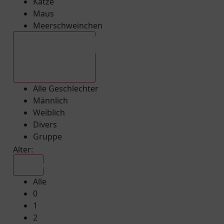
Katze
Maus
Meerschweinchen
Alle Geschlechter
Alle Geschlechter
Männlich
Weiblich
Divers
Gruppe
Alter:
Alle
Alle
0
1
2