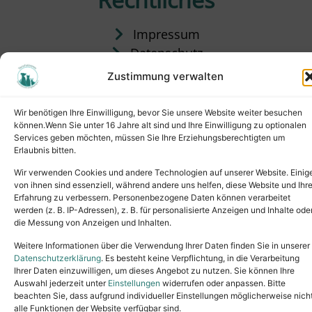
Impressum
Datenschutz
Satzung
Zustimmung verwalten
Vermittlung & Gebühren
Wir benötigen Ihre Einwilligung, bevor Sie unsere Website weiter besuchen
können.Wenn Sie unter 16 Jahre alt sind und Ihre Einwilligung zu optionalen
Services geben möchten, müssen Sie Ihre Erziehungsberechtigten um
Erlaubnis bitten.
Wir verwenden Cookies und andere Technologien auf unserer Website. Einig
von ihnen sind essenziell, während andere uns helfen, diese Website und Ihr
Erfahrung zu verbessern. Personenbezogene Daten können verarbeitet
werden (z. B. IP-Adressen), z. B. für personalisierte Anzeigen und Inhalte ode
die Messung von Anzeigen und Inhalten.
Tel.: (02631) 55356
buero@tierheim-neuwied.de
Weitere Informationen über die Verwendung Ihrer Daten finden Sie in unserer
Ludwigshof 1, 56567 Neuwied
Datenschutzerklärung
. Es besteht keine Verpflichtung, in die Verarbeitung
Ihrer Daten einzuwilligen, um dieses Angebot zu nutzen. Sie können Ihre
Copyright © 2024. All rights reserved.
Auswahl jederzeit unter
Einstellungen
widerrufen oder anpassen. Bitte
beachten Sie, dass aufgrund individueller Einstellungen möglicherweise nich
alle Funktionen der Website verfügbar sind.