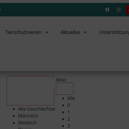
e
Tierschutzverein
Aktuelles
Unterstützun
Alter:
Alle
Alle
Alle Geschlechter
0
Alle Geschlechter
1
Männlich
2
Weiblich
3