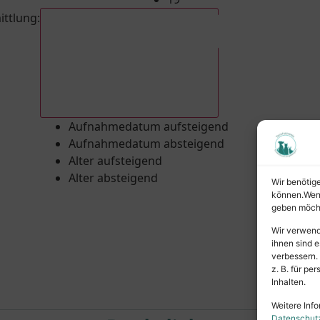
ittlung
:
Aufnahmedatum absteigend
Aufnahmedatum aufsteigend
Aufnahmedatum absteigend
Alter aufsteigend
Alter absteigend
Wir benötig
können.Wenn 
geben möcht
Wir verwend
ihnen sind e
verbessern.
z. B. für p
Inhalten.
Weitere Info
Datenschut