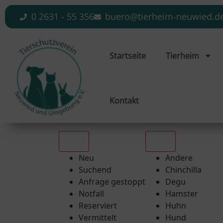
0 2631 - 55 356
buero@tierheim-neuwied.d
Startseite
Tierheim
Kontakt
Alle
Alle
Neu
Andere
Suchend
Chinchilla
Anfrage gestoppt
Degu
Notfall
Hamster
Reserviert
Huhn
Vermittelt
Hund