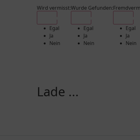
Wird vermisst
:
Wurde Gefunden
:
Fremdverm
Egal
Egal
Egal
Egal
Egal
Egal
Ja
Ja
Ja
Nein
Nein
Nein
Lade ...