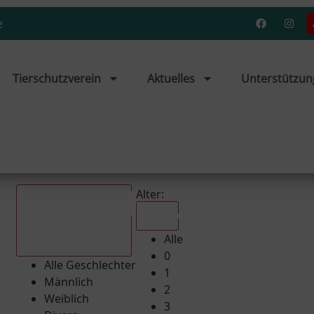
e
Tierschutzverein
Aktuelles
Unterstützun
Alter:
Alle
Alle
Alle Geschlechter
0
Alle Geschlechter
1
Männlich
2
Weiblich
3