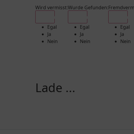
Wird vermisst
:
Wurde Gefunden
:
Fremdverm
Egal
Egal
Egal
Egal
Egal
Egal
Ja
Ja
Ja
Nein
Nein
Nein
Lade ...