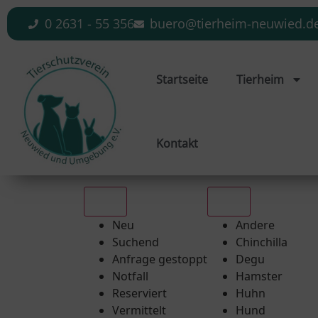
0 2631 - 55 356
buero@tierheim-neuwied.d
Startseite
Tierheim
Kontakt
Alle
Alle
Neu
Andere
Suchend
Chinchilla
Anfrage gestoppt
Degu
Notfall
Hamster
Reserviert
Huhn
Vermittelt
Hund