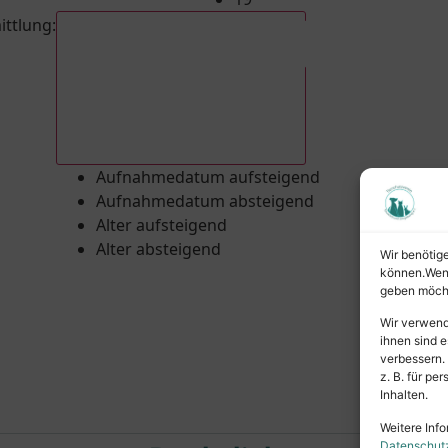
ittlung
:
Aufnahmedatum absteigend
Aufnahmedatum aufsteigend
Aufnahmedatum absteigend
Alter aufsteigend
Alter absteigend
Wir benötig
können.Wenn 
geben möcht
Wir verwend
ihnen sind e
verbessern.
z. B. für p
Inhalten.
Weitere Info
Datenschut