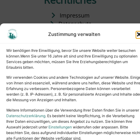
Impressum
Datenschutz
Satzung
Zustimmung verwalten
Vermittlung & Gebühren
Wir benötigen Ihre Einwilligung, bevor Sie unsere Website weiter besuchen
können.Wenn Sie unter 16 Jahre alt sind und Ihre Einwilligung zu optionalen
Services geben möchten, müssen Sie Ihre Erziehungsberechtigten um
Erlaubnis bitten.
Wir verwenden Cookies und andere Technologien auf unserer Website. Einig
von ihnen sind essenziell, während andere uns helfen, diese Website und Ihr
Erfahrung zu verbessern. Personenbezogene Daten können verarbeitet
werden (z. B. IP-Adressen), z. B. für personalisierte Anzeigen und Inhalte ode
die Messung von Anzeigen und Inhalten.
Tel.: (02631) 55356
buero@tierheim-neuwied.de
Weitere Informationen über die Verwendung Ihrer Daten finden Sie in unserer
Ludwigshof 1, 56567 Neuwied
Datenschutzerklärung
. Es besteht keine Verpflichtung, in die Verarbeitung
Ihrer Daten einzuwilligen, um dieses Angebot zu nutzen. Sie können Ihre
Copyright © 2024. All rights reserved.
Auswahl jederzeit unter
Einstellungen
widerrufen oder anpassen. Bitte
beachten Sie, dass aufgrund individueller Einstellungen möglicherweise nich
alle Funktionen der Website verfügbar sind.