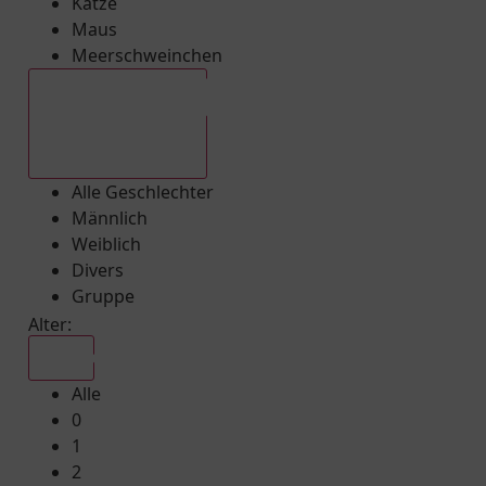
Katze
Maus
Meerschweinchen
Alle Geschlechter
Alle Geschlechter
Männlich
Weiblich
Divers
Gruppe
Alter:
Alle
Alle
0
1
2