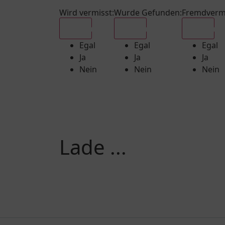
Wird vermisst
:
Wurde Gefunden
:
Fremdverm
Egal
Egal
Egal
Egal
Egal
Egal
Ja
Ja
Ja
Nein
Nein
Nein
Lade ...