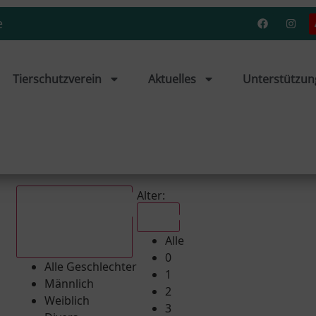
e
Tierschutzverein
Aktuelles
Unterstützun
Alter:
Alle
Alle
Alle Geschlechter
0
Alle Geschlechter
1
Männlich
2
Weiblich
3