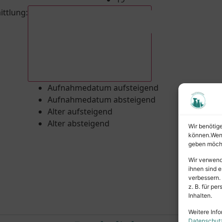
ittlung
:
Aufnahmedatum absteigend
Aufnahmedatum aufsteigend
Aufnahmedatum absteigend
Alter aufsteigend
Alter absteigend
Wir benötig
können.Wenn 
geben möcht
Wir verwend
ihnen sind e
verbessern.
z. B. für p
Inhalten.
Weitere Info
Datenschut