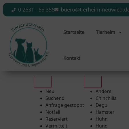
0 2631 - 55 356
buero@tierheim-neuwied.d
Startseite
Tierheim
Kontakt
Alle
Alle
Neu
Andere
Suchend
Chinchilla
Anfrage gestoppt
Degu
Notfall
Hamster
Reserviert
Huhn
Vermittelt
Hund