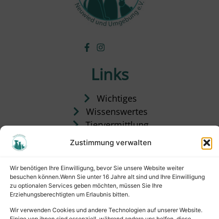
Links
Wichtiges
Wissenswertes
Tiervermittlung
Tierpension
Zustimmung verwalten
Rechtliches
Wir benötigen Ihre Einwilligung, bevor Sie unsere Website weiter
besuchen können.Wenn Sie unter 16 Jahre alt sind und Ihre Einwilligung
Impressum
zu optionalen Services geben möchten, müssen Sie Ihre
Erziehungsberechtigten um Erlaubnis bitten.
Datenschutz
Wir verwenden Cookies und andere Technologien auf unserer Website.
Satzung
Einige von ihnen sind essenziell, während andere uns helfen, diese